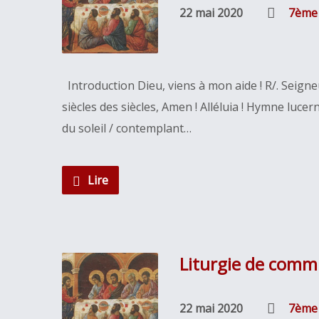
22 mai 2020
7ème
Introduction Dieu, viens à mon aide ! R/. Seigneu
siècles des siècles, Amen ! Alléluia ! Hymne luc
du soleil / contemplant…
Lire
Liturgie de com
22 mai 2020
7ème