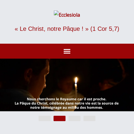
« Le Christ, notre Pâque ! » (1 Cor 5,7)