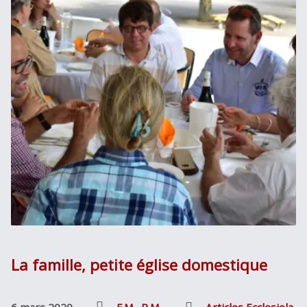
La famille, petite église domestique
6 mars 2020
F.M.
,
P.M.
Articles Ecclesiola