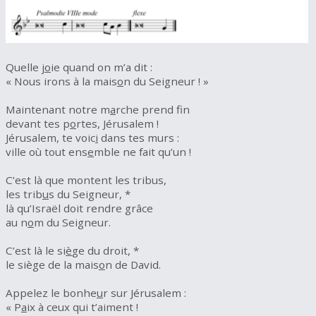
Quelle j
o
ie quand on m’a dit :
« Nous irons à la mais
o
n du Seigneur ! »
Maintenant notre m
a
rche prend fin
devant tes p
o
rtes, Jérusalem !
Jérusalem, te voic
i
dans tes murs :
ville où tout ens
e
mble ne fait qu’un !
C’est là que montent les tribus,
les trib
u
s du Seigneur, *
là qu’Israël doit rendre grâce
au n
o
m du Seigneur.
C’est là le si
è
ge du droit, *
le siège de la mais
o
n de David.
Appelez le bonhe
u
r sur Jérusalem :
« P
a
ix à ceux qui t’aiment !