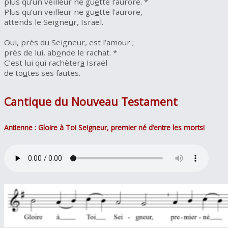
plus qu’un veilleur ne gu
e
tte l’aurore. *
Plus qu’un veilleur ne gu
e
tte l’aurore,
attends le Seigne
u
r, Israël.
Oui, près du Seigne
u
r, est l’amour ;
près de lui, ab
o
nde le rachat. *
C’est lui qui rachèter
a
Israël
de to
u
tes ses fautes.
Cantique du Nouveau Testament
Antienne : Gloire à Toi Seigneur, premier né d’entre les morts!