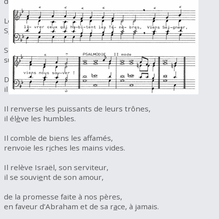
désormais, tous les âges me dir
o
nt bienheureuse.
Le Puissant fit pour moi des merveilles ;
S
a
int est son nom !
Son amour s’étend d’âge en âge
sur ce
u
x qui le craignent ;
Déployant la force de son bras,
il disp
e
rse les superbes.
Il renverse les puissants de leurs trônes,
il él
è
ve les humbles.
Il comble de biens les affamés,
renvoie les r
i
ches les mains vides.
Il relève Israël, son serviteur,
il se souvi
e
nt de son amour,
de la promesse faite à nos pères,
en faveur d’Abraham et de sa r
a
ce, à jamais.