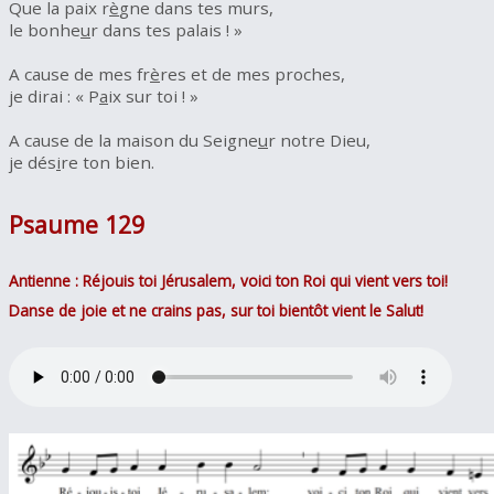
Que la paix r
è
gne dans tes murs,
le bonhe
u
r dans tes palais ! »
A cause de mes fr
è
res et de mes proches,
je dirai : « P
a
ix sur toi ! »
A cause de la maison du Seigne
u
r notre Dieu,
je dés
i
re ton bien.
Psaume 129
Antienne : Réjouis toi Jérusalem, voici ton Roi qui vient vers toi!
Danse de joie et ne crains pas, sur toi bientôt vient le Salut!