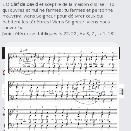
« Ô
Clef de David
et sceptre de la maison d’Israël ! Toi
qui ouvres et nul ne fermes ; tu fermes et personne
n’ouvrira. Viens Seigneur pour délivrer ceux qui
habitent les ténèbres ! Viens Seigneur, viens nous
sauver ! »
[voir références bibliques Is 22, 22 ; Ap 3, 7 ; Lc 1, 18]
Cantique de Marie
Mon âme exalte le Seigneur,
exulte mon esprit en Die
u
, mon Sauveur !
Il s’est penché sur son humble servante ;