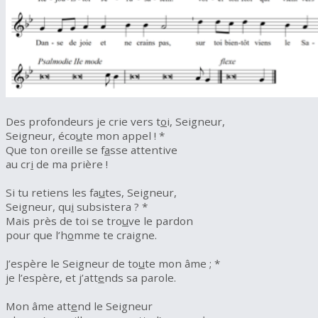
Des profondeurs je crie vers t
o
i, Seigneur,
Seigneur, éco
u
te mon appel ! *
Que ton oreille se f
a
sse attentive
au cr
i
de ma prière !
Si tu retiens les fa
u
tes, Seigneur,
Seigneur, qu
i
subsistera ? *
Mais près de toi se tro
u
ve le pardon
pour que l’h
o
mme te craigne.
J’espère le Seigneur de to
u
te mon âme ; *
je l’espère, et j’att
e
nds sa parole.
Mon âme att
e
nd le Seigneur