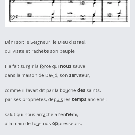
Béni soit le Seigneur, le D
ieu
d’Is
ra
ël,
qui visite et rach
è
te
son peuple.
Il a fait surgir la f
o
rce qui
nous
sauve
dans la maison de Dav
i
d, son
ser
viteur,
comme il l’avait dit par la bo
u
che
des
saints,
par ses prophètes, dep
uis
les
temps
anciens :
salut qui nous arr
a
che à l’en
ne
mi,
à la main de to
u
s nos
op
presseurs,