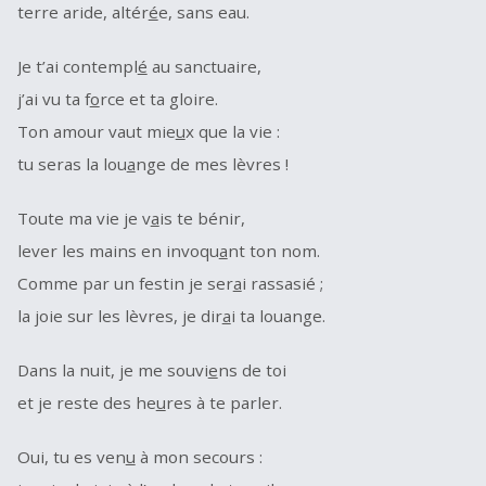
terre aride, altér
é
e, sans eau.
Je t’ai contempl
é
au sanctuaire,
j’ai vu ta f
o
rce et ta gloire.
Ton amour vaut mie
u
x que la vie :
tu seras la lou
a
nge de mes lèvres !
Toute ma vie je v
a
is te bénir,
lever les mains en invoqu
a
nt ton nom.
Comme par un festin je ser
a
i rassasié ;
la joie sur les lèvres, je dir
a
i ta louange.
Dans la nuit, je me souvi
e
ns de toi
et je reste des he
u
res à te parler.
Oui, tu es ven
u
à mon secours :