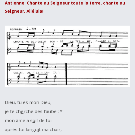
Antienne: Chante au Seigneur toute la terre, chante au
Seigneur, Alléluia!
Dieu, tu es mon Dieu,
je te ch
e
rche dès l’aube : *
mon âme a s
o
if de toi ;
après toi langu
i
t ma chair,