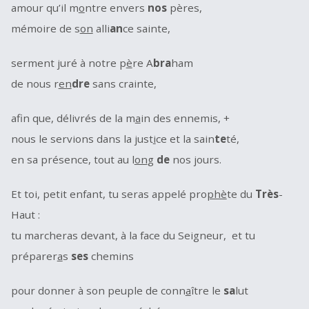
amour qu’il m
o
ntre envers
nos
pères,
mémoire de s
on
alli
an
ce sainte,
serment juré à notre p
è
re A
bra
ham
de nous r
en
dre
sans crainte,
afin que, délivrés de la m
a
in des ennemis, +
nous le servions dans la just
i
ce et la sain
te
té,
en sa présence, tout au l
on
g
de
nos jours.
Et toi, petit enfant, tu seras appelé pro
phè
te du
Très
-
Haut :
tu marcheras devant, à la face du Seigneur, et tu
préparer
a
s
ses
chemins
pour donner à son peuple de conn
a
ître le
sa
lut