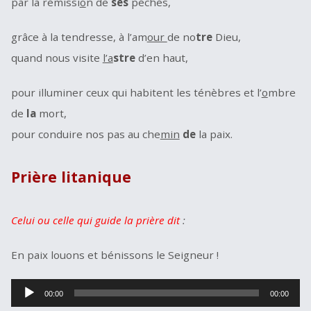
par la rémissi
o
n de
ses
péchés,
grâce à la tendresse, à l’am
our
de no
tre
Dieu,
quand nous visite
l’a
stre
d’en haut,
pour illuminer ceux qui habitent les ténèbres et l’
o
mbre
de
la
mort,
pour conduire nos pas au che
min
de
la paix.
Prière litanique
Celui ou celle qui guide la prière dit
:
En paix louons et bénissons le Seigneur !
Lecteur
00:00
00:00
audio