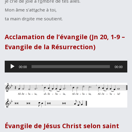
je crie de joie à l’
o
mbre de tes ailes.
Mon âme s’att
a
che à toi,
ta main dr
o
ite me soutient.
Acclamation de l’évangile (Jn 20, 1-9 –
Evangile de la Résurrection)
Lecteur
00:00
00:00
audio
Évangile de Jésus Christ selon saint