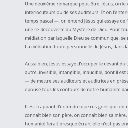
Une deuxième remarque peut-être. Jésus, on le voi
interlocuteurs ou de ses auditeurs. Et on l’ent
temps pascal —, on entend Jésus qui essaye de fai
une re-découverte du Mystère de Dieu. Pour tous c
médiation par laquelle Dieu se communique, se rév
La médiation toute personnelle de Jésus, dans la
Aussi bien, Jésus essaye d’occuper le devant du ta
autre, invisible, intangible, inaudible, dont il es
— de mettre ses auditeurs et auditrices en prése
épouse tous les contours de notre humanité dans s
Il est frappant d’entendre que ces gens qui ont 
connaît bien son père, on connaît bien sa mère, 
humanité ferait presque écran, elle n’est pas e