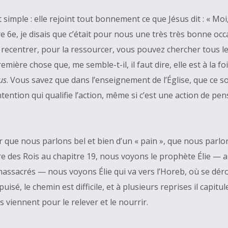
mple : elle rejoint tout bonnement ce que Jésus dit : « Moi, j
e, je disais que c’était pour nous une très très bonne occa
r la recentrer, pour la ressourcer, vous pouvez chercher tous
ière chose que, me semble-t-il, il faut dire, elle est à la fo
us
. Vous savez que dans l’enseignement de l’Église, que ce 
ntention qui qualifie l’action, même si c’est une action de pensée
nir que nous parlons bel et bien d’un « pain », que nous parlons
ivre des Rois au chapitre 19, nous voyons le prophète Élie — 
 massacrés — nous voyons Élie qui va vers l’Horeb, où se dé
épuisé, le chemin est difficile, et à plusieurs reprises il capitu
s viennent pour le relever et le nourrir.