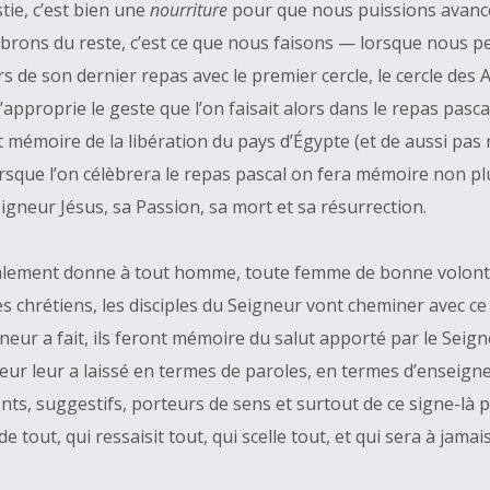
tie, c’est bien une
nourriture
pour que nous puissions avance
lébrons du reste, c’est ce que nous faisons — lorsque nous
 de son dernier repas avec le premier cercle, le cercle des 
approprie le geste que l’on faisait alors dans le repas pascal
it mémoire de la libération du pays d’Égypte (et de aussi pa
rsque l’on célèbrera le repas pascal on fera mémoire non plus
eigneur Jésus, sa Passion, sa mort et sa résurrection.
inalement donne à tout homme, toute femme de bonne volont
es chrétiens, les disciples du Seigneur vont cheminer avec c
gneur a fait, ils feront mémoire du salut apporté par le Sei
neur leur a laissé en termes de paroles, en termes d’enseign
nts, suggestifs, porteurs de sens et surtout de ce signe-là pa
de tout, qui ressaisit tout, qui scelle tout, et qui sera à jam