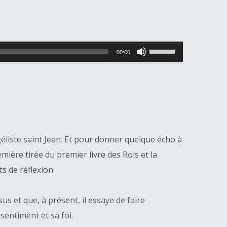
Utilisez
00:00
les
flèches
haut/bas
pour
augmenter
éliste saint Jean. Et pour donner quelque écho à
ou
ière tirée du premier livre des Rois et la
diminuer
s de réflexion.
le
volume.
us et que, à présent, il essaye de faire
entiment et sa foi.