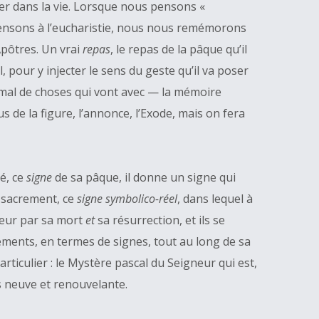
r dans la vie. Lorsque nous pensons «
 pensons à l’eucharistie, nous nous remémorons
Apôtres. Un vrai
repas
, le repas de la pâque qu’il
, pour y injecter le sens du geste qu’il va poser
s mal de choses qui vont avec — la mémoire
 de la figure, l’annonce, l’Exode, mais on fera
é, ce
signe
de sa pâque, il donne un signe qui
e sacrement, ce
signe symbolico-réel
, dans lequel à
gneur par sa mort
et
sa résurrection, et ils se
ements, en termes de signes, tout au long de sa
rticulier : le Mystère pascal du Seigneur qui est,
ais neuve et renouvelante.