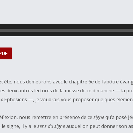
PDF
et été, nous demeurons avec le chapitre 6e de l’apôtre évang
es deux autres lectures de la messe de ce dimanche — la prem
aux Éphésiens —, je voudrais vous proposer quelques élément
 réflexion, nous remettre en présence de ce
signe
qu’a posé Jés
e signe, il y a le
sens du signe
auquel on peut donner son ass