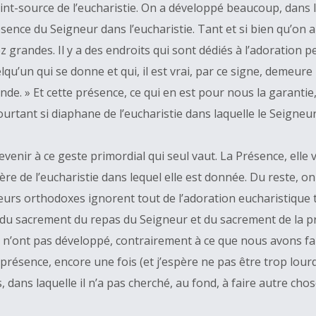
 point-source de l’eucharistie. On a développé beaucoup, dan
sence du Seigneur dans l’eucharistie. Tant et si bien qu’on a
grandes. Il y a des endroits qui sont dédiés à l’adoration pe
’un qui se donne et qui, il est vrai, par ce signe, demeure pr
nde. » Et cette présence, ce qui en est pour nous la garantie, 
ourtant si diaphane de l’eucharistie dans laquelle le Seigneu
 revenir à ce geste primordial qui seul vaut. La Présence, e
tère de l’eucharistie dans lequel elle est donnée. Du reste, o
œurs orthodoxes ignorent tout de l’adoration eucharistique t
du sacrement du repas du Seigneur et du sacrement de la p
’ils n’ont pas développé, contrairement à ce que nous avons
 présence, encore une fois (et j’espère ne pas être trop lour
, dans laquelle il n’a pas cherché, au fond, à faire autre chos