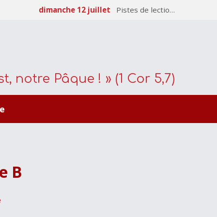
dimanche 12 juillet
Pistes de lectio…
t, notre Pâque ! » (1 Cor 5,7)
e
e B
e