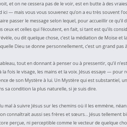
t, et on ne cessera pas de le voir, est en butte à des vraie
end ici — mais vous vous souvenez qu’on a eu très souvent l’
re passer le message selon lequel, pour accueillir ce qu’il di
eux et celles qui l’écoutent, en fait, si tant est qu’ils consi
èle, ou dit quelque chose, c’est la médiation de Moïse et la 
quelle Dieu se donne personnellement, c’est un grand pas à f
bleau, tout en donnant à penser ou à pressentir, qu’il n’est p
t à la fois le visage, les mains et la voix. Jésus essaye — pour
nce de son Mystère à lui. Un Mystère qui est substantiel, un
a condition la plus naturelle, si je suis dire.
du mal à suivre Jésus sur les chemins où il les emmène, néa
on connaîtrait aussi ses frères et sœurs… Jésus tellement bi
ncore perçue, ni perceptible comme le vecteur de quelque cho