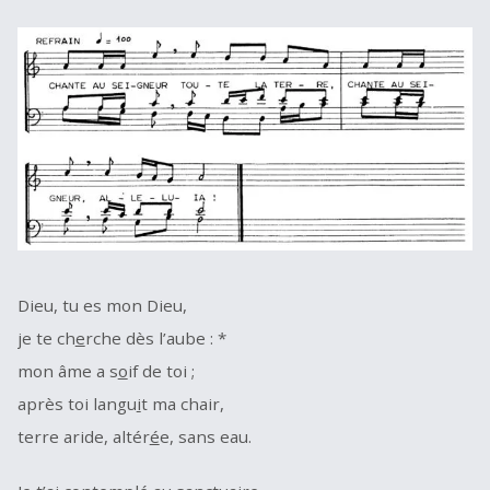
Dieu, tu es mon Dieu,
je te ch
e
rche dès l’aube : *
mon âme a s
o
if de toi ;
après toi langu
i
t ma chair,
terre aride, altér
é
e, sans eau.