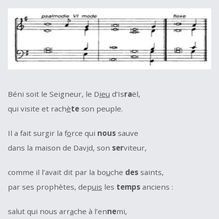
Béni soit le Seigneur, le D
ieu
d’Is
ra
ël,
qui visite et rach
è
te
son peuple.
Il a fait surgir la f
o
rce qui
nous
sauve
dans la maison de Dav
i
d, son
ser
viteur,
comme il l’avait dit par la bo
u
che
des
saints,
par ses prophètes, dep
uis
les
temps
anciens :
salut qui nous arr
a
che à l’en
ne
mi,