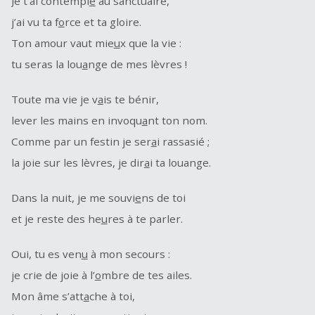
Je t’ai contempl
é
au sanctuaire,
j’ai vu ta f
o
rce et ta gloire.
Ton amour vaut mie
u
x que la vie :
tu seras la lou
a
nge de mes lèvres !
Toute ma vie je v
a
is te bénir,
lever les mains en invoqu
a
nt ton nom.
Comme par un festin je ser
a
i rassasié ;
la joie sur les lèvres, je dir
a
i ta louange.
Dans la nuit, je me souvi
e
ns de toi
et je reste des he
u
res à te parler.
Oui, tu es ven
u
à mon secours :
je crie de joie à l’
o
mbre de tes ailes.
Mon âme s’att
a
che à toi,