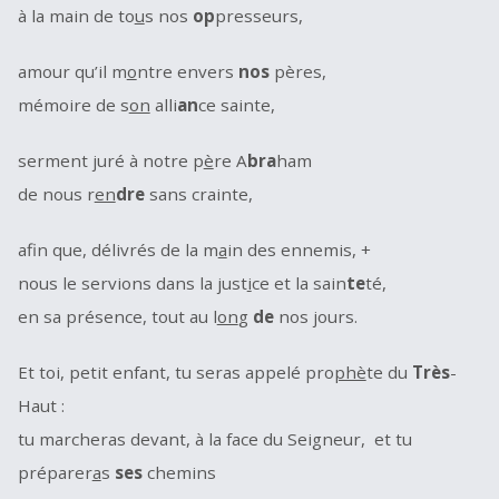
à la main de to
u
s nos
op
presseurs,
amour qu’il m
o
ntre envers
nos
pères,
mémoire de s
on
alli
an
ce sainte,
serment juré à notre p
è
re A
bra
ham
de nous r
en
dre
sans crainte,
afin que, délivrés de la m
a
in des ennemis, +
nous le servions dans la just
i
ce et la sain
te
té,
en sa présence, tout au l
on
g
de
nos jours.
Et toi, petit enfant, tu seras appelé pro
phè
te du
Très
-
Haut :
tu marcheras devant, à la face du Seigneur, et tu
préparer
a
s
ses
chemins