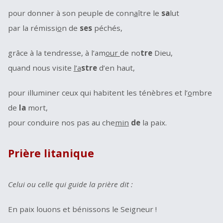
pour donner à son peuple de conn
a
ître le
sa
lut
par la rémissi
o
n de
ses
péchés,
grâce à la tendresse, à l’am
our
de no
tre
Dieu,
quand nous visite
l’a
stre
d’en haut,
pour illuminer ceux qui habitent les ténèbres et l’
o
mbre
de
la
mort,
pour conduire nos pas au che
min
de
la paix.
Prière litanique
Celui ou celle qui guide la prière dit :
En paix louons et bénissons le Seigneur !