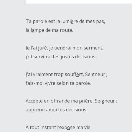
Ta parole est la lumi
è
re de mes pas,
la l
a
mpe de ma route.
Je l’ai juré, je tiendr
a
i mon serment,
j’observerai tes j
u
stes décisions.
J’ai vraiment trop souff
e
rt, Seigneur ;
fais-moi v
i
vre selon ta parole.
Accepte en offrande ma pri
è
re, Seigneur :
apprends-m
o
i tes décisions.
À tout instant j’exp
o
se ma vie :