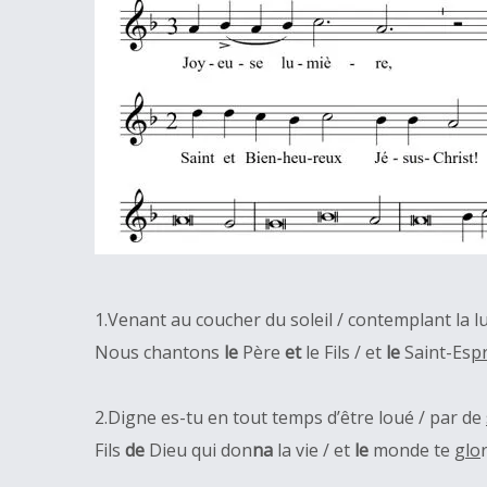
1.Venant au coucher du soleil / contemplant la l
Nous chantons
le
Père
et
le Fils / et
le
Saint-Es
pr
2.Digne es-tu en tout temps d’être loué / par de
Fils
de
Dieu qui don
na
la vie / et
le
monde te
glo
r