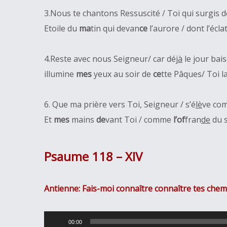
3.Nous te chantons Ressuscité / Toi qui surgis d
Etoile du
ma
tin qui devan
ce
l’aurore / dont l’écla
4.Reste avec nous Seigneur/ car dé
jà
le jour bais
illumine
mes
yeux au soir de
ce
tte Pâques/ Toi l
6. Que ma prière vers Toi, Seigneur / s’é
lè
ve co
Et
mes
mains
de
vant Toi / comme
l’of
fran
de
du s
Psaume 118 – XIV
Antienne: Fais-moi connaître connaître tes chem
Lecteur
00:00