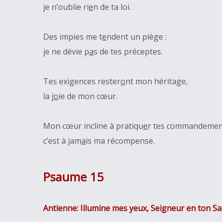
je n’oublie ri
e
n de ta loi.
Des impies me t
e
ndent un piège :
je ne dévie p
a
s de tes préceptes.
Tes exigences rester
o
nt mon héritage,
la j
o
ie de mon cœur.
Mon cœur incline à pratiqu
e
r tes commandement
c’est à jam
a
is ma récompense.
Psaume 15
Antienne: Illumine mes yeux, Seigneur en ton Sal