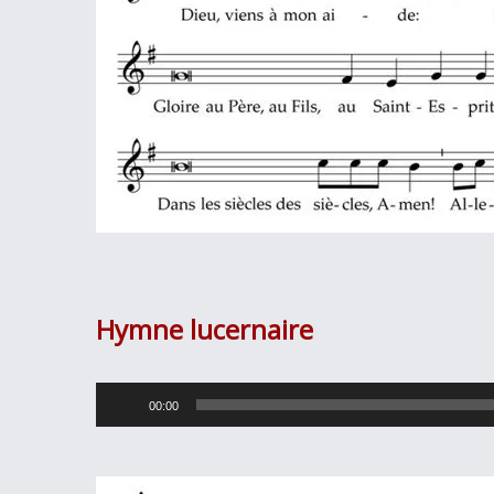
Hymne lucernaire
Lecteur
00:00
audio