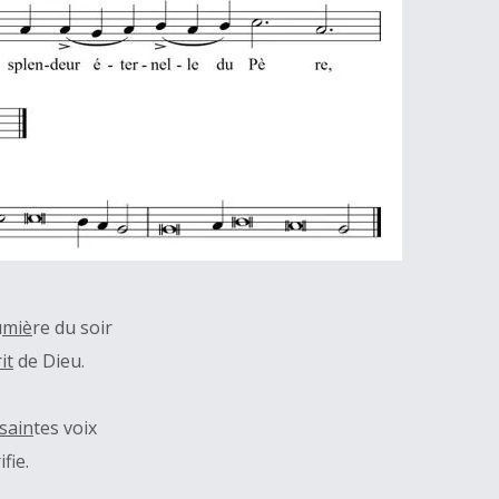
u
miè
re du soir
it
de Dieu.
sain
tes voix
ifie.