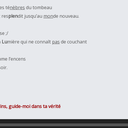
es té
nèbres
du tombeau
t res
plen
dit jusqu’au
mon
de nouveau.
se ;/
a
Lu
mière qui ne connaît
pas
de couchant
mme l’encens
oir.
ins, guide-moi dans ta vérité