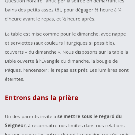
Question horaire
: anticiper la soirée en démarrant les
bains des petits assez tôt, pour dégager ½ heure à ¾
d’heure avant le repas, et ½ heure après.
La table
est mise comme pour le dimanche, avec nappe
et serviettes (aux couleurs liturgiques si possible),
couverts « du dimanche ». Nous disposons sur la table la
Bible ouverte à l’Évangile du dimanche, la bougie de
Pâques, l’encensoir ; le repas est prêt. Les lumières sont
éteintes.
Entrons dans la prière
Un des parents invite à
se mettre sous le regard du
Seigneur
, à reconnaître nos limites dans nos relations
les uns envers les autres durant la semaine passée, puis