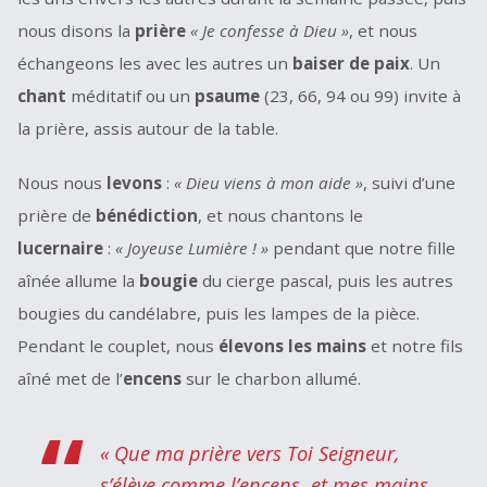
nous disons la
prière
« Je confesse à Dieu »
, et nous
échangeons les avec les autres un
baiser de paix
.
Un
chant
méditatif ou un
psaume
(23, 66, 94 ou 99) invite à
la prière, assis autour de la table.
Nous nous
levons
:
« Dieu viens à mon aide »
, suivi d’une
prière de
bénédiction
, et nous chantons le
lucernaire
:
« Joyeuse Lumière ! »
pendant que notre fille
aînée allume la
bougie
du cierge pascal, puis les autres
bougies du candélabre, puis les lampes de la pièce.
Pendant le couplet, nous
élevons les mains
et notre fils
aîné met de l’
encens
sur le charbon allumé.
« Que ma prière vers Toi Seigneur,
s’élève comme l’encens, et mes mains