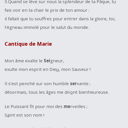
3.Quand se lève sur nous la splendeur de ta Pâque, tu
fais voir en ta chair le prix de ton amour :
il fallait que tu souffres pour entrer dans la gloire, toi,
l’Agneau immolé pour le salut du monde.
Cantique de Marie
Mon âme exalte le
Sei
gneur,
exulte mon esprit en Die
u
, mon Sauveur !
Il s’est penché sur son humble
ser
vante ;
désormais, tous les âges me dir
o
nt bienheureuse.
Le Puissant fit pour moi des
me
rveilles ;
S
a
int est son nom !