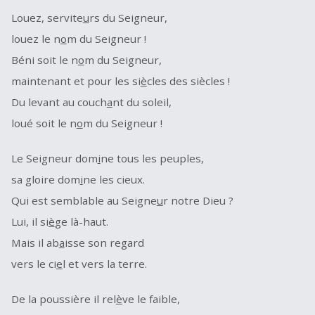
Louez, servite
u
rs du Seigneur,
louez le n
o
m du Seigneur !
Béni soit le n
o
m du Seigneur,
maintenant et pour les si
è
cles des siècles !
Du levant au couch
a
nt du soleil,
loué soit le n
o
m du Seigneur !
Le Seigneur dom
i
ne tous les peuples,
sa gloire dom
i
ne les cieux.
Qui est semblable au Seigne
u
r notre Dieu ?
Lui, il si
è
ge là-haut.
Mais il ab
a
isse son regard
vers le ci
e
l et vers la terre.
De la poussière il rel
è
ve le faible,