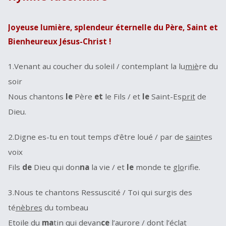
Joyeuse lumière, splendeur éternelle du Père, Saint et
Bienheureux Jésus-Christ !
1.Venant au coucher du soleil / contemplant la lu
miè
re du
soir
Nous chantons
le
Père
et
le Fils / et
le
Saint-Es
prit
de
Dieu.
2.Digne es-tu en tout temps d’être loué / par de
sain
tes
voix
Fils
de
Dieu qui don
na
la vie / et
le
monde te
glo
rifie.
3.Nous te chantons Ressuscité / Toi qui surgis des
té
nèbres
du tombeau
Etoile du
ma
tin qui devan
ce
l’aurore / dont l’éclat