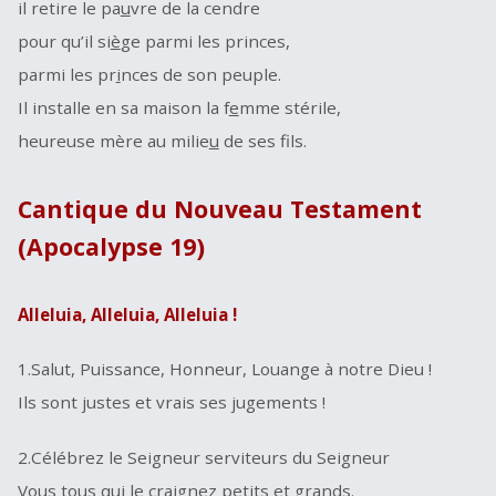
il retire le pa
u
vre de la cendre
pour qu’il si
è
ge parmi les princes,
parmi les pr
i
nces de son peuple.
Il installe en sa maison la f
e
mme stérile,
heureuse mère au milie
u
de ses fils.
Cantique du Nouveau Testament
(Apocalypse 19)
Alleluia, Alleluia, Alleluia !
1.Salut, Puissance, Honneur, Louange à notre Dieu !
Ils sont justes et vrais ses jugements !
2.Célébrez le Seigneur serviteurs du Seigneur
Vous tous qui le craignez petits et grands.