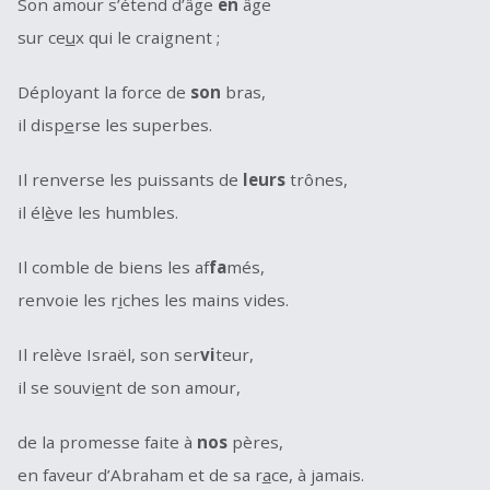
Son amour s’étend d’âge
en
âge
sur ce
u
x qui le craignent ;
Déployant la force de
son
bras,
il disp
e
rse les superbes.
Il renverse les puissants de
leurs
trônes,
il él
è
ve les humbles.
Il comble de biens les af
fa
més,
renvoie les r
i
ches les mains vides.
Il relève Israël, son ser
vi
teur,
il se souvi
e
nt de son amour,
de la promesse faite à
nos
pères,
en faveur d’Abraham et de sa r
a
ce, à jamais.