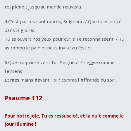
res
plen
dit jusqu’au
mon
de nouveau.
4.C’est par tes souffrances, Seigneur, / Que tu es entré
dans la gloire;
Tu as ouvert nos yeux pour qu’ils Te reconnaissent, / Tu
as rompu le pain et nous invite au festin.
6.Que ma prière vers Toi, Seigneur / s’é
lè
ve comme
l’encens
Et
mes
mains
de
vant Toi / comme
l’of
fran
de
du soir.
Psaume 112
Pour notre joie, Tu es ressuscité, et la nuit comme le
jour illumine !