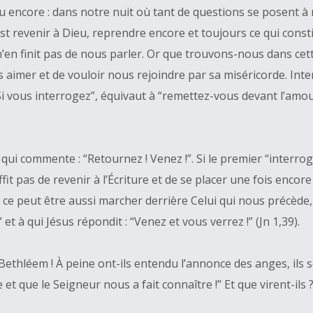
Ou encore : dans notre nuit où tant de questions se posent à
est revenir à Dieu, reprendre encore et toujours ce qui con
i n’en finit pas de nous parler. Or que trouvons-nous dans cet
s aimer et de vouloir nous rejoindre par sa miséricorde. Inte
 vous interrogez”, équivaut à “remettez-vous devant l’amour i
e qui commente : “Retournez ! Venez !”. Si le premier “interro
ffit pas de revenir à l’Écriture et de se placer une fois encore
is ce peut être aussi marcher derrière Celui qui nous précède
t à qui Jésus répondit : “Venez et vous verrez !” (Jn 1,39).
hléem ! À peine ont-ils entendu l’annonce des anges, ils se 
 et que le Seigneur nous a fait connaître !” Et que virent-