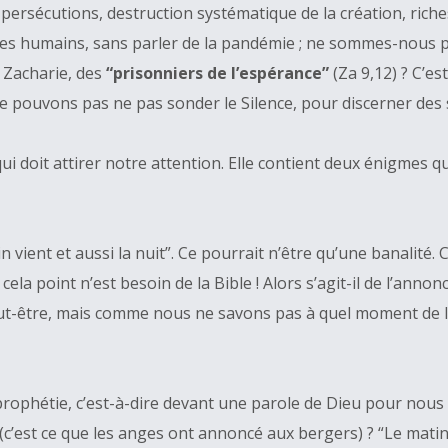
persécutions, destruction systématique de la création, riche
res humains, sans parler de la pandémie ; ne sommes-nous 
 Zacharie, des
“prisonniers de l’espérance”
(Za 9,12) ? C’es
ne pouvons pas ne pas sonder le Silence, pour discerner des 
ui doit attirer notre attention. Elle contient deux énigmes 
in vient et aussi la nuit”. Ce pourrait n’être qu’une banalit
cela point n’est besoin de la Bible ! Alors s’agit-il de l’anno
ut-être, mais comme nous ne savons pas à quel moment de l’hi
prophétie, c’est-à-dire devant une parole de Dieu pour nou
ce” (c’est ce que les anges ont annoncé aux bergers) ? “Le matin