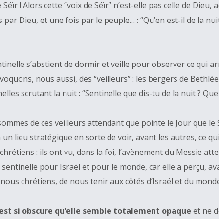
e Séïr ! Alors cette “voix de Séïr” n’est-elle pas celle de Die
s par Dieu, et une fois par le peuple… : “Qu’en est-il de la n
tinelle s’abstient de dormir et veille pour observer ce qui ar
ons, nous aussi, des “veilleurs” : les bergers de Bethléem q
les scrutant la nuit : “Sentinelle que dis-tu de la nuit ? Que 
sommes de ces veilleurs attendant que pointe le Jour que le 
n un lieu stratégique en sorte de voir, avant les autres, ce q
s chrétiens : ils ont vu, dans la foi, l’avènement du Messie att
sentinelle pour Israël et pour le monde, car elle a perçu, ava
r nous chrétiens, de nous tenir aux côtés d’Israël et du mon
it est si obscure qu’elle semble totalement opaque
et ne d