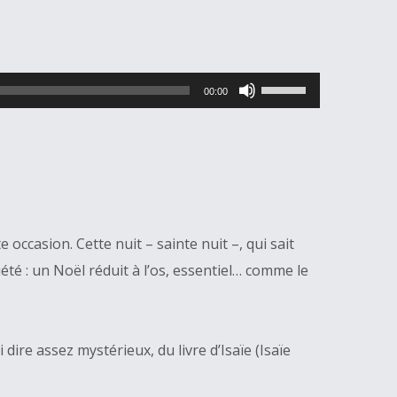
Utilisez
00:00
les
flèches
haut/bas
pour
augmenter
 occasion. Cette nuit – sainte nuit –, qui sait
ou
té : un Noël réduit à l’os, essentiel… comme le
diminuer
le
volume.
dire assez mystérieux, du livre d’Isaïe (Isaïe