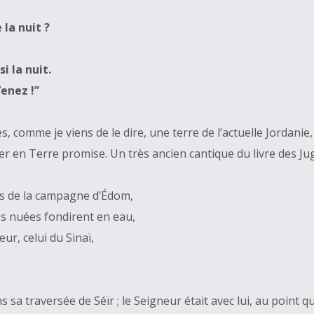
 la nuit ?
i la nuit.
Venez !”
rtes, comme je viens de le dire, une terre de l’actuelle Jordani
river en Terre promise. Un très ancien cantique du livre des 
tis de la campagne d’Édom,
les nuées fondirent en eau,
r, celui du Sinaï,
s sa traversée de Séïr ; le Seigneur était avec lui, au point 