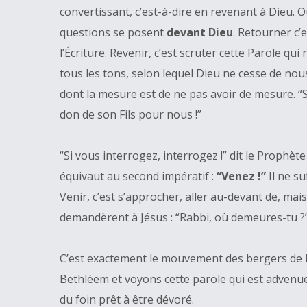
convertissant, c’est-à-dire en revenant à Dieu. 
questions se posent
devant Dieu
. Retourner c’
l’Écriture. Revenir, c’est scruter cette Parole qu
tous les tons, selon lequel Dieu ne cesse de nou
dont la mesure est de ne pas avoir de mesure. “Si
don de son Fils pour nous !”
“Si vous interrogez, interrogez !” dit le Prophèt
équivaut au second impératif :
“Venez !”
Il ne su
Venir, c’est s’approcher, aller au-devant de, ma
demandèrent à Jésus : “Rabbi, où demeures-tu ?” e
C’est exactement le mouvement des bergers de Bet
Bethléem et voyons cette parole qui est advenue
du foin prêt à être dévoré.